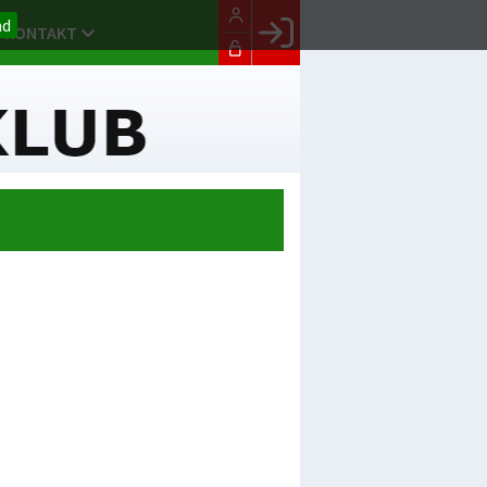
nd
KONTAKT
Facebook login
Husk mig
Glemt password
Opret profil
LOG IND