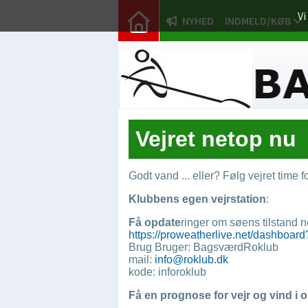
Vi
NYHED
INDMELD/KØB
Vejret netop nu
Godt vand ... eller? Følg vejret time 
Klubbens egen vejrstation
:
Få opdate
ringer om søens tilstand 
https://proweatherlive.net/dashbo
Brug Bruger: BagsværdRoklub
mail:
info@roklub.dk
kode: inforoklub
Få en prognose for vejr og vind i