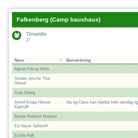
Falkenberg (Camp baushaus)
Tilmeldte
27
Navn
Bemærkning
Agnes Frørup Holm
Amalie Jesche Thal-
Drexel
Anja Shang
Astrid Aviaja Hessel
Ida og Claus kan hjælpe hele søndag o
Kjærulff
Buster Kiilerich Madsen
Ea Høyer Splittorff
Emilie Raft